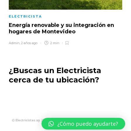
ELECTRICISTA
Energía renovable y su integración en
hogares de Montevideo
Admin
,
2 años ago
2 min
¿Buscas un Electricista
cerca de tu ubicación?
|
Electricistas.uy
2024
Agencia de Marketing Digital y Desarrollo
¿Cómo puedo ayudarte?
Web