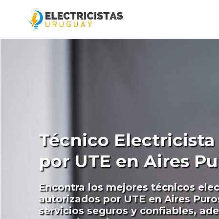
Técnico Electricist
por UTE en Aires Pu
Encontra los mejores técnicos elec
autorizados por UTE en Aires Puro
servicios seguros y confiables, ad