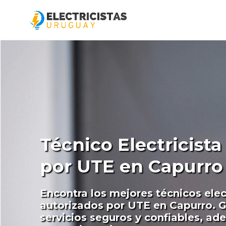
Técnico Electricist
por UTE en Capurro
Encontra los mejores técnicos elec
autorizados por UTE en Capurro. 
servicios seguros y confiables, ad